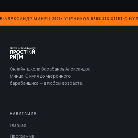
·
АЛЕКСАНДР МИНЕЦ
·
2000+ УЧЕНИКОВ
·
DRUM ASSISTANT
·
С НУЛЯ
Онлайн-школа барабанов Александра
Минца. С нуля до уверенного
барабанщика — в любом возрасте.
НАВИГАЦИЯ
Главная
Программа