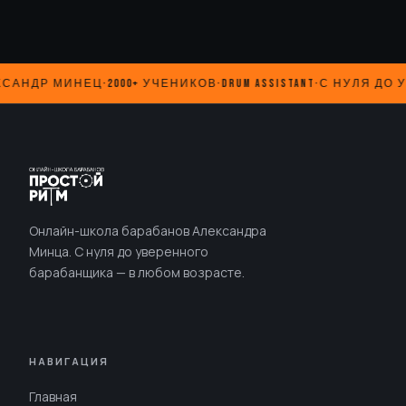
АНДР МИНЕЦ
·
2000+ УЧЕНИКОВ
·
DRUM ASSISTANT
·
С НУЛЯ ДО У
Онлайн-школа барабанов Александра
Минца. С нуля до уверенного
барабанщика — в любом возрасте.
НАВИГАЦИЯ
Главная