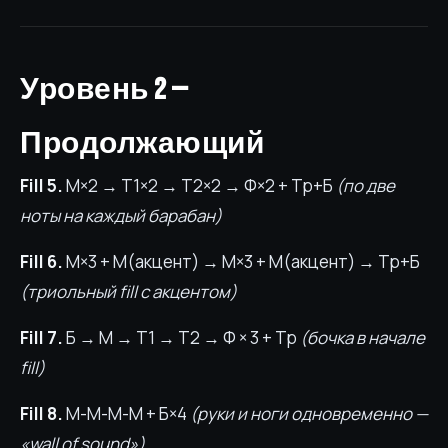
Уровень 2 —
Продолжающий
Fill 5.
М×2 → Т1×2 → Т2×2 → Ф×2 + Тр+Б
(по две
ноты на каждый барабан)
Fill 6.
М×3 + М(акцент) → М×3 + М(акцент) → Тр+Б
(триольный fill с акцентом)
Fill 7.
Б → М → Т1 → Т2 → Ф × 3 + Тр
(бочка в начале
fill)
Fill 8.
М-М-М-М + Б×4
(руки и ноги одновременно —
«wall of sound»)