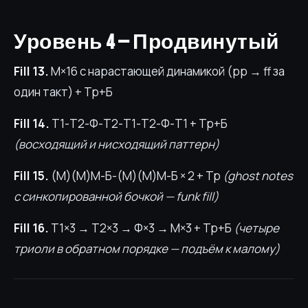
Уровень 4 — Продвинутый
Fill 13.
М×16 с нарастающей динамикой (pp → ff за
один такт) + Тр+Б
Fill 14.
Т1-Т2-Ф-Т2-Т1-Т2-Ф-Т1 + Тр+Б
(восходящий и нисходящий паттерн)
Fill 15.
(М)(М)М-Б-(М)(М)М-Б × 2 + Тр
(ghost notes
с синкопированной бочкой — funk fill)
Fill 16.
Т1×3 → Т2×3 → Ф×3 → М×3 + Тр+Б
(четыре
триоли в обратном порядке — подъём к малому)