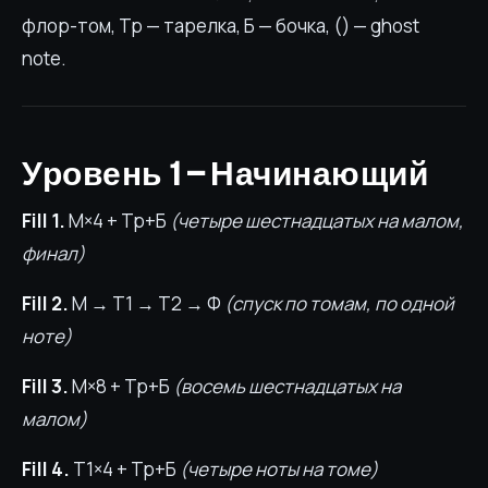
флор-том, Тр — тарелка, Б — бочка, () — ghost
note.
Уровень 1 — Начинающий
Fill 1.
М×4 + Тр+Б
(четыре шестнадцатых на малом,
финал)
Fill 2.
М → Т1 → Т2 → Ф
(спуск по томам, по одной
ноте)
Fill 3.
М×8 + Тр+Б
(восемь шестнадцатых на
малом)
Fill 4.
Т1×4 + Тр+Б
(четыре ноты на томе)