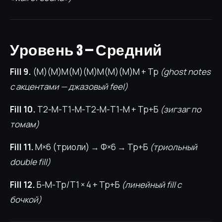
Уровень 3 — Средний
Fill 9.
(М)(М)М(М)(М)М(М)(М)М + Тр
(ghost notes
с акцентами — джазовый feel)
Fill 10.
Т2-М-Т1-М-Т2-М-Т1-М + Тр+Б
(зигзаг по
томам)
Fill 11.
М×6 (триоли) → Ф×6 → Тр+Б
(триольный
double fill)
Fill 12.
Б-М-Тр/Т1 × 4 + Тр+Б
(линейный fill с
бочкой)