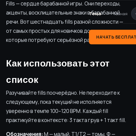
Fills — сердце барабанной игры. Они переходы,
акценты, восклицательные знаки в барабанной
Тема
Тёмная
речи. Вот шестнадцать fills разной сложности —
от самых простых для новичков до паттернов,
НАЧАТЬ БЕСПЛА
которые потребуют серьёзной работы.
Как использовать этот
список
Разучивайте fills поочерёдно. Не переходите к
следующему, пока текущий не исполняется
уверенно в темпе 100–120 BPM. Каждый fill
практикуйте в контексте: 3 такта грув + 1 такт fill.
Обозначения:
М — малый, Т1/Т2 — томы, Ф —